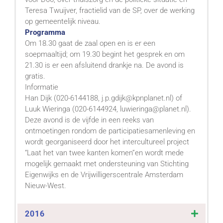
Teresa Twuijver, fractielid van de SP, over de werking
op gemeentelijk niveau.
Programma
Om 18.30 gaat de zaal open en is er een
soepmaaltijd; om 19.30 begint het gesprek en om
21.30 is er een afsluitend drankje na. De avond is
gratis.
Informatie
Han Dijk (020-6144188, j.p.gdijk@kpnplanet.nl) of
Luuk Wieringa (020-6144924, luwieringa@planet.nl).
Deze avond is de vijfde in een reeks van
ontmoetingen rondom de participatiesamenleving en
wordt georganiseerd door het intercultureel project
“Laat het van twee kanten komen”en wordt mede
mogelijk gemaakt met ondersteuning van Stichting
Eigenwijks en de Vrijwilligerscentrale Amsterdam
Nieuw-West.
2016